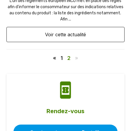
L'un des règlements européen INCO met en place des règles
afin d'informer le consommateur sur des indications relatives
au contenu du produit : la liste des ingrédients notamment.
Afin ...
Voir cette actualité
«
1
2
»
book_online
Rendez-vous