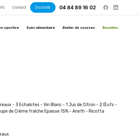
04 84 89 16 02
ifs
Contact
Doctolib
on sportive
Suivi alimentaire
Atelier de courses
Recettes
aux - 3 Echalotes - Vin Blanc - 1 Jus de Citron - 2 Œufs -
Soupe de Crème fraîche Epaisse 15% - Aneth - Ricotta
reaux