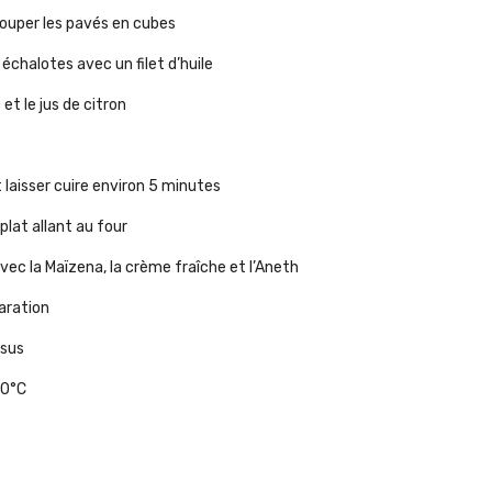
Couper les pavés en cubes
s échalotes avec un filet d’huile
 et le jus de citron
 laisser cuire environ 5 minutes
plat allant au four
avec la Maïzena, la crème fraîche et l’Aneth
paration
essus
80°C