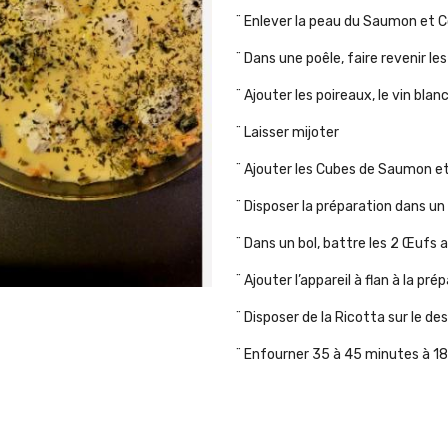
¨ Enlever la peau du Saumon et 
¨ Dans une poêle, faire revenir le
¨ Ajouter les poireaux, le vin blanc
¨ Laisser mijoter
¨ Ajouter les Cubes de Saumon et
¨ Disposer la préparation dans un 
¨ Dans un bol, battre les 2 Œufs 
¨ Ajouter l’appareil à flan à la pré
¨ Disposer de la Ricotta sur le d
¨ Enfourner 35 à 45 minutes à 1