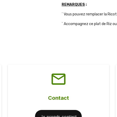
REMARQUES
:
¨ Vous pouvez remplacer la Ricot
¨ Accompagnez ce plat de Riz o
mail_outline
Contact
Je prends contact