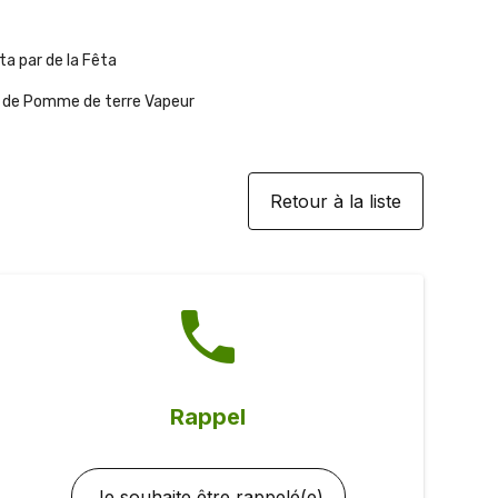
ta par de la Fêta
u de Pomme de terre Vapeur
Retour à la liste
phone
Rappel
Je souhaite être rappelé(e)