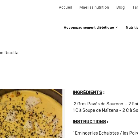
Accueil
Maeliss nutrition
Blog
Tar
Accompagnement diététique
Nutriti
n Ricotta
INGRÉDIENTS
:
2 Gros Pavés de Saumon - 2 Poire
1 C à Soupe de Maïzena - 2 C à 
INSTRUCTIONS
:
¨ Emincer les Echalotes / les Poi